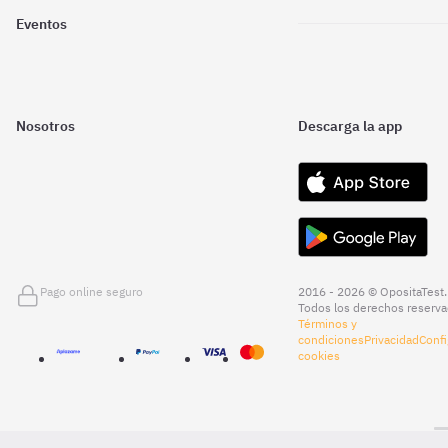
Eventos
Nosotros
Descarga la app
Pago online seguro
2016 - 2026 © OpositaTest.
Todos los derechos reserva
Términos y
condiciones
Privacidad
Confi
cookies