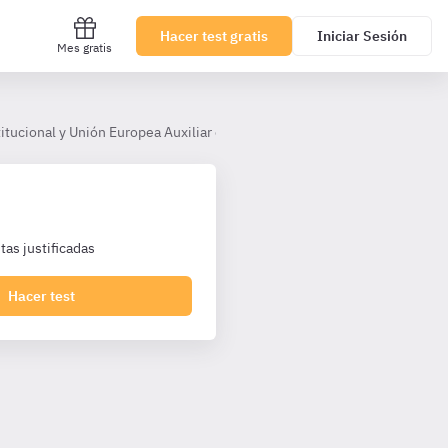
Hacer test gratis
Iniciar Sesión
Mes gratis
tucional y Unión Europea Auxiliar corporaciones
Tema 5. La Unió
as justificadas
Hacer test