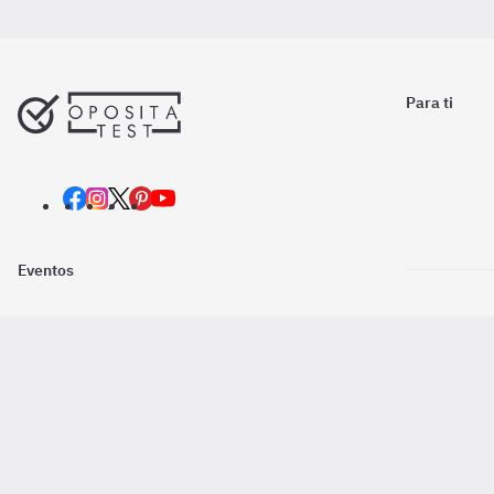
Para ti
Eventos
Nosotros
Descarga la