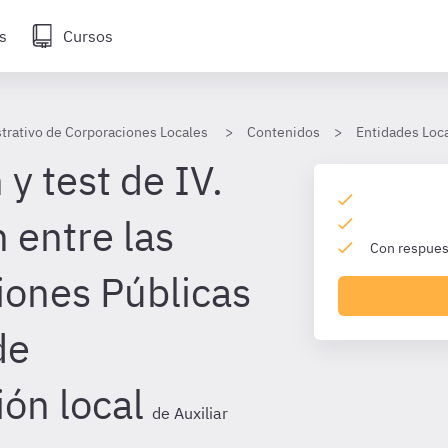
s
Cursos
strativo de Corporaciones Locales
Contenidos
Entidades Loca
y test de IV.
 entre las
Con respuest
iones Públicas
de
ón local
de Auxiliar