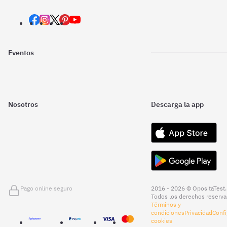
Eventos
Nosotros
Descarga la app
Pago online seguro
2016 - 2026 © OpositaTest.
Todos los derechos reserva
Términos y
condiciones
Privacidad
Confi
cookies