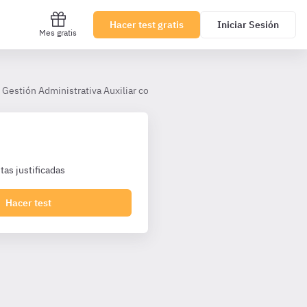
Hacer test gratis
Iniciar Sesión
Mes gratis
 Gestión Administrativa Auxiliar corporaciones
Tema 24. La protec
as justificadas
Hacer test