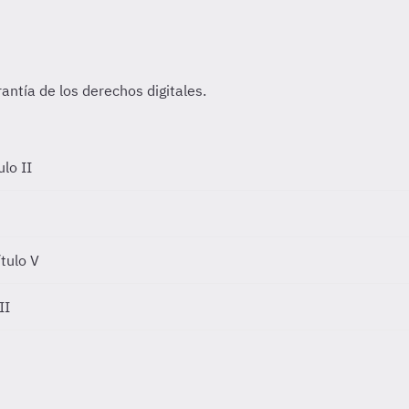
ulo II
tulo V
II