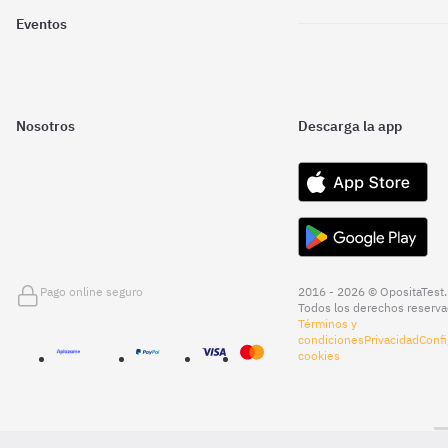
Eventos
Nosotros
Descarga la app
Pago online seguro
2016 - 2026 © OpositaTest.
Todos los derechos reserva
Términos y
condiciones
Privacidad
Confi
cookies