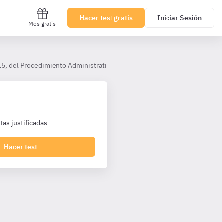
Hacer test gratis
Iniciar Sesión
Mes gratis
5, del Procedimiento Administrativo Común de las Administraciones Públ
as justificadas
Hacer test