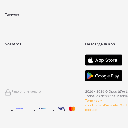
Eventos
Nosotros
Descarga la app
Pago online seguro
2016 - 2026 © OpositaTest.
Todos los derechos reserva
Términos y
condiciones
Privacidad
Confi
cookies