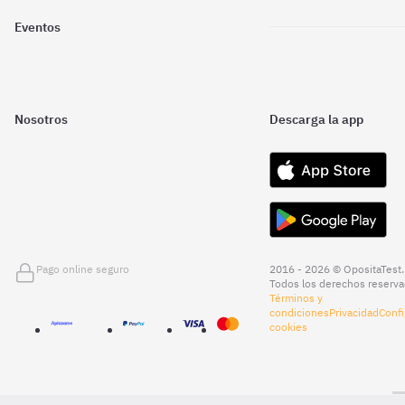
Eventos
Nosotros
Descarga la app
Pago online seguro
2016 - 2026 © OpositaTest.
Todos los derechos reserva
Términos y
condiciones
Privacidad
Confi
cookies