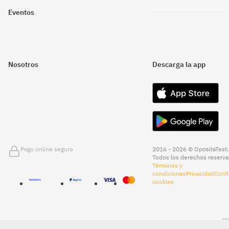
Eventos
Nosotros
Descarga la app
Pago online seguro
2016 - 2026 © OpositaTest.
Todos los derechos reserva
Términos y
condiciones
Privacidad
Confi
cookies