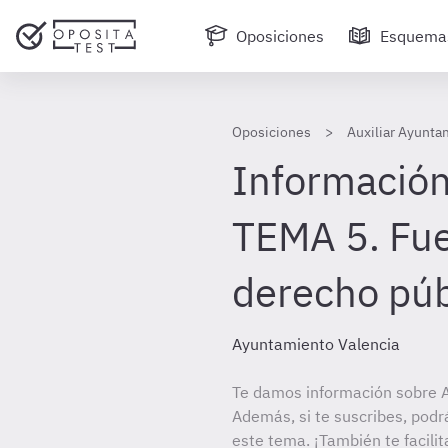
Oposiciones
Esquema
Oposiciones
Auxiliar Ayunta
Información
TEMA 5. Fue
derecho púb
Ayuntamiento Valencia
Te damos información sobre A
Además, si te suscribes, podr
este tema. ¡También te facilit