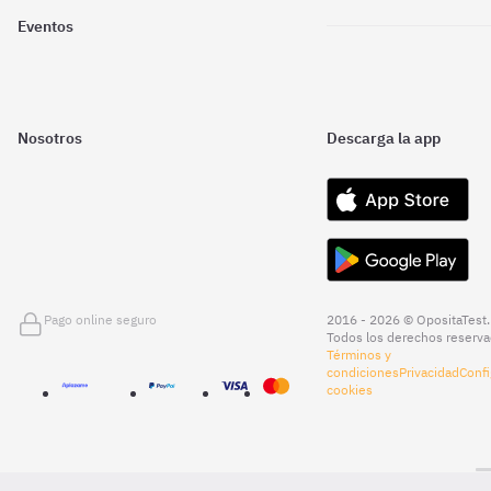
Eventos
Nosotros
Descarga la app
Pago online seguro
2016 - 2026 © OpositaTest.
Todos los derechos reserva
Términos y
condiciones
Privacidad
Confi
cookies