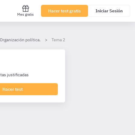
Hacer test gratis
Iniciar Sesión
Mes gratis
Organización política.
Tema 2.- El Estatuto de Autonomía de la Co
as justificadas
Hacer test