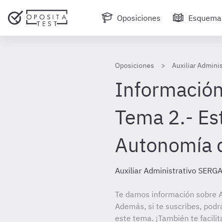
Oposiciones
Esquema
Oposiciones
Auxiliar Admini
Información
Tema 2.- Es
Autonomía d
Auxiliar Administrativo SERG
Te damos información sobre A
Además, si te suscribes, podr
este tema. ¡También te facilit