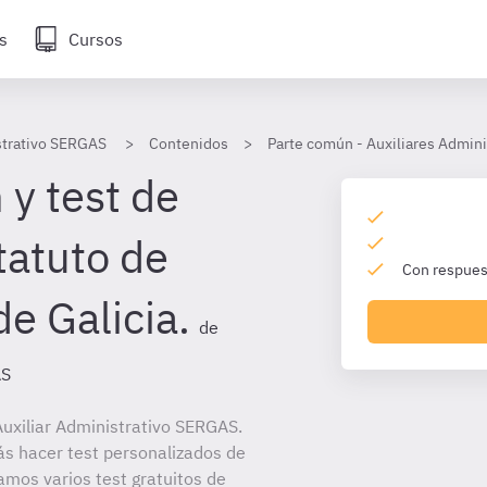
s
Cursos
strativo SERGAS
Contenidos
Parte común - Auxiliares Admin
 y test de
tatuto de
Con respuest
e Galicia.
de
AS
uxiliar Administrativo SERGAS.
ás hacer test personalizados de
amos varios test gratuitos de