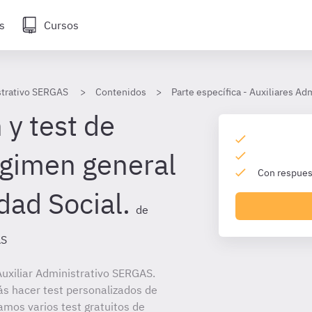
s
Cursos
strativo SERGAS
Contenidos
Parte específica - Auxiliares A
 y test de
gimen general
Con respuest
dad Social.
de
AS
uxiliar Administrativo SERGAS.
ás hacer test personalizados de
amos varios test gratuitos de