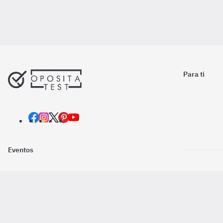
Para ti
Eventos
Nosotros
Descarga la