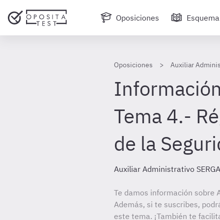
Oposiciones
Esquema
Oposiciones
Auxiliar Admini
Información
Tema 4.- Ré
de la Seguri
Auxiliar Administrativo SERG
Te damos información sobre A
Además, si te suscribes, podr
este tema. ¡También te facilit