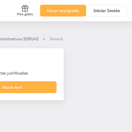
Hacer test gratis
Iniciar Sesión
Mes gratis
dministrativos SERGAS
Tema 4.- Régimen general de la Seguridad So
as justificadas
Hacer test