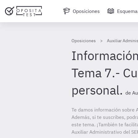
Oposiciones
Esquema
Oposiciones
Auxiliar Admini
Información
Tema 7.- Cu
personal.
de Au
Te damos información sobre A
Además, si te suscribes, podr
este tema. ¡También te facilit
Auxiliar Administrativo del SE