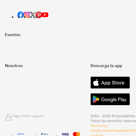
Eventos
Nosotros
Descarga la app
Pago online seguro
2016 - 2026 © OpositaTest.
Todos los derechos reserva
Términos y
condiciones
Privacidad
Confi
cookies