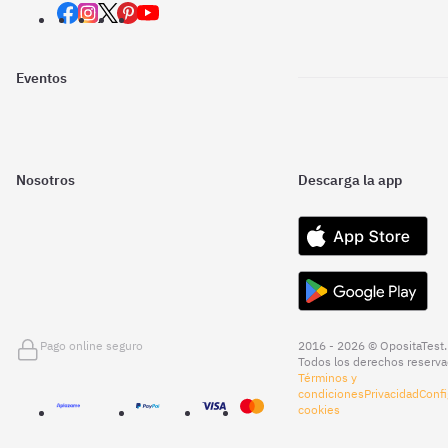
Eventos
Nosotros
Descarga la app
Pago online seguro
2016 - 2026 © OpositaTest.
Todos los derechos reserva
Términos y
condiciones
Privacidad
Confi
cookies