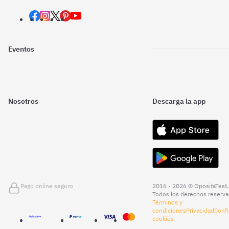
Eventos
Nosotros
Descarga la app
Pago online seguro
2016 - 2026 © OpositaTest.
Todos los derechos reserva
Términos y
condiciones
Privacidad
Confi
cookies