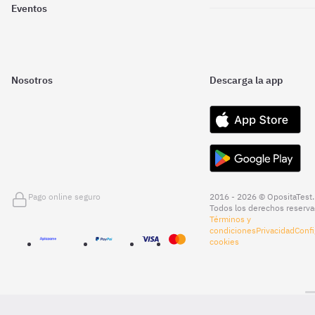
Eventos
Nosotros
Descarga la app
Pago online seguro
2016 - 2026 © OpositaTest.
Todos los derechos reserva
Términos y
condiciones
Privacidad
Confi
cookies