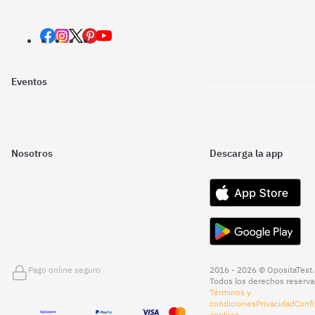
Eventos
Nosotros
Descarga la app
Pago online seguro
2016 - 2026 © OpositaTest.
Todos los derechos reserva
Términos y
condiciones
Privacidad
Confi
cookies