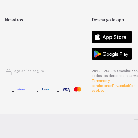
Nosotros
Descarga la app
Pago online seguro
2016 - 2026 © OpositaTest.
Todos los derechos reserva
Términos y
condiciones
Privacidad
Confi
cookies