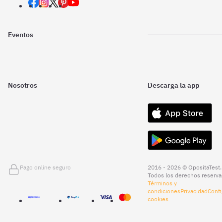
Eventos
Nosotros
Descarga la app
Pago online seguro
2016 - 2026 © OpositaTest.
Todos los derechos reserva
Términos y
condiciones
Privacidad
Confi
cookies