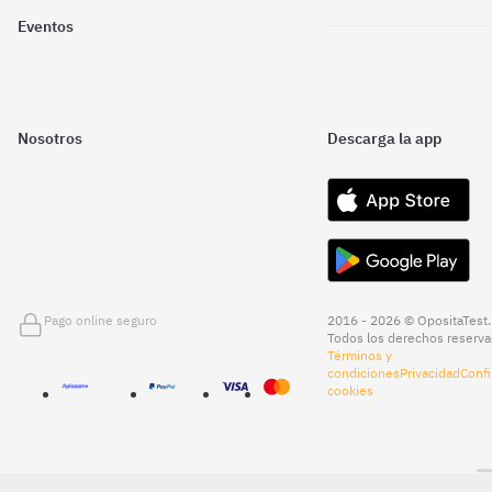
Eventos
Nosotros
Descarga la app
Pago online seguro
2016 - 2026 © OpositaTest.
Todos los derechos reserva
Términos y
condiciones
Privacidad
Confi
cookies