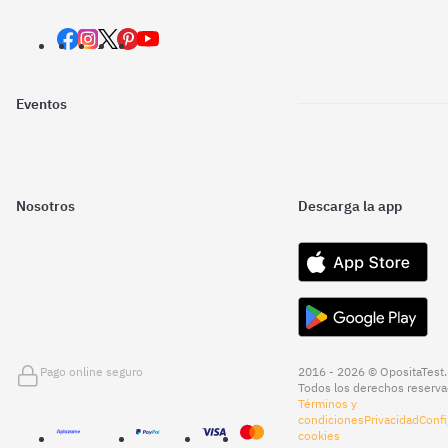
Eventos
Nosotros
Descarga la app
Pago online seguro
2016 - 2026 © OpositaTest.
Todos los derechos reserva
Términos y
condiciones
Privacidad
Confi
cookies