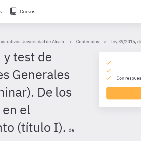
s
Cursos
nistrativos Universidad de Alcalá
Contenidos
Ley 39/2015, de
 y test de
es Generales
Con respuest
minar). De los
 en el
o (título I).
de