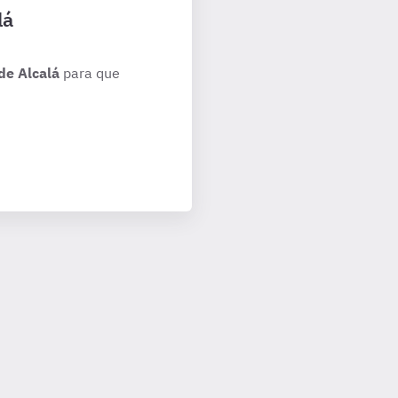
lá
de Alcalá
para que