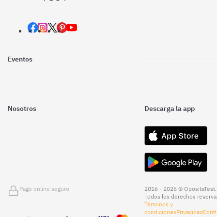
Eventos
Nosotros
Descarga la app
Pago online seguro
2016 - 2026 © OpositaTest.
Todos los derechos reserva
Términos y
condiciones
Privacidad
Confi