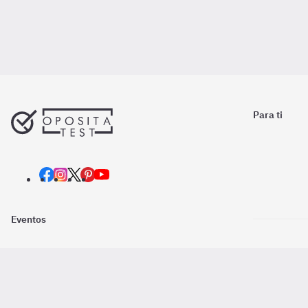
Para ti
Eventos
Nosotros
Descarga la