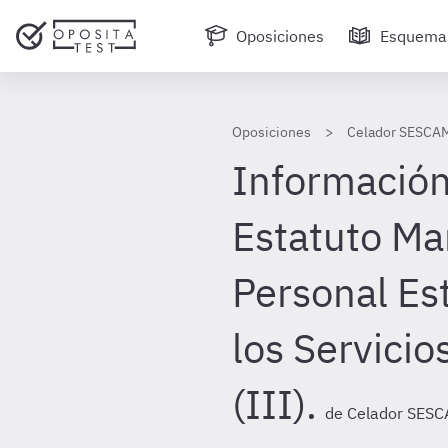
Oposiciones
Esquema
Oposiciones
Celador SESCA
Información 
Estatuto Ma
Personal Es
los Servicio
(III).
de Celador SES