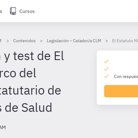
s
Cursos
M
Contenidos
Legislación – Celador/a CLM
El Estatuto M
y test de El
rco del
Con respuest
tatutario de
s de Salud
CAM