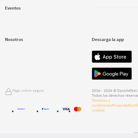
Eventos
Nosotros
Descarga la app
Pago online seguro
2016 - 2026 © OpositaTest.
Todos los derechos reserva
Términos y
condiciones
Privacidad
Confi
cookies