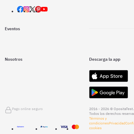
Eventos
Nosotros
Descarga la app
Pago online seguro
2016 - 2026 © OpositaTest.
Todos los derechos reserva
Términos y
condiciones
Privacidad
Confi
cookies