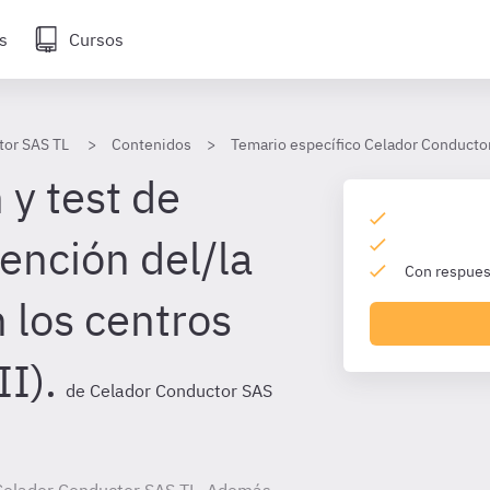
s
Cursos
tor SAS TL
Contenidos
Temario específico Celador Conducto
 y test de
ención del/la
Con respuest
 los centros
II).
de Celador Conductor SAS