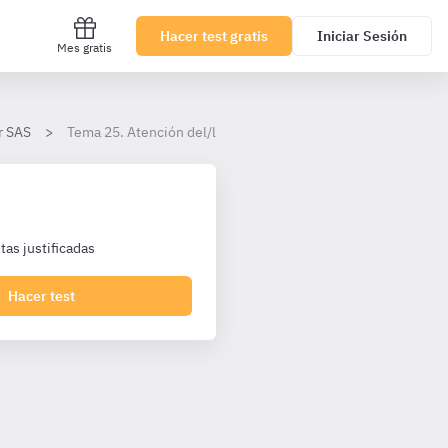
Hacer test gratis
Iniciar Sesión
Mes gratis
r SAS
Tema 25. Atención del/la celador/a en los centros sanitarios (
as justificadas
Hacer test