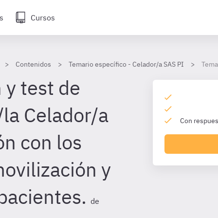
s
Cursos
Contenidos
Temario específico - Celador/a SAS PI
Tema 
 y test de
/la Celador/a
Con respuest
ón con los
ovilización y
pacientes.
de