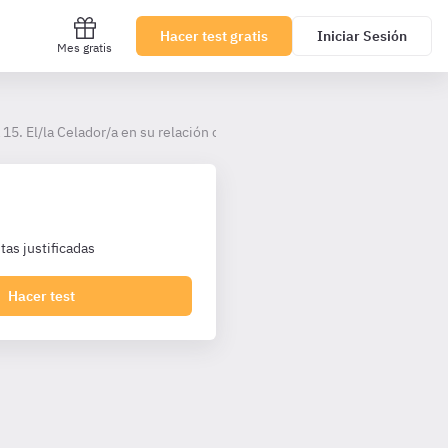
Hacer test gratis
Iniciar Sesión
Mes gratis
15. El/la Celador/a en su relación con los enfermos: movilización y tras
as justificadas
Hacer test