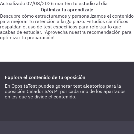
Actualizado
07/08/2026
mantén tu estudio al día
Optimiza tu aprendizaje
Descubre cómo estructuramos y personalizamos el contenido
para mejorar tu retención a largo plazo. Estudios científicos
respaldan el uso de test específicos para reforzar lo que
acabas de estudiar.
¡Aprovecha nuestra recomendación para
optimizar tu preparación!
Para empezar
Haz test de 25-30 preguntas a medida que vas
estudiando.
Cada 3 días
Realiza test de 50-60 preguntas
sobre lo último estudiado.
Cada 15 días
Haz 1 o 2 test de 100
preguntas de todo lo estudiado hasta la fecha.
Explora el contenido de tu oposición
En OpositaTest puedes generar test aleatorios para la
oposición Celador SAS PI por cada uno de los apartados
en los que se divide el contenido.