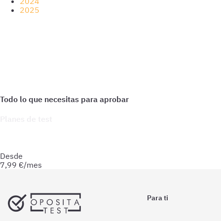
2024
2025
Planes de test
Accede a todo lo que necesitas para practicar. Test ilimitados
y esquemas para afianzar tus conocimientos y optimizar tu
preparación.
Desde
7,99
€/mes
Para ti