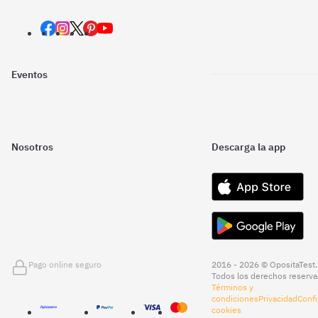
Eventos
Nosotros
Descarga la app
Pago online seguro
2016 - 2026 © OpositaTest.
Todos los derechos reserva
Términos y
condiciones
Privacidad
Confi
cookies