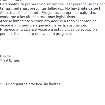
Personaliza tu preparación sin límites
Test personalizados por
temas, materias, preguntas falladas… No hay límite de test.
Actualización constante
Preguntas siempre actualizadas
conforme a las últimas reformas legislativas.
Acceso inmediato y completo
Acceso a todo el contenido
desde el momento en que adquieres la suscripción.
Progreso a tu alcance
Acceso a estadísticas de evolución
personalizadas para que veas tu progreso.
Planes de test
Accede a todo lo que necesitas para practicar. Test ilimitados
y esquemas para afianzar tus conocimientos y optimizar tu
preparación.
Desde
7,99
€/mes
1633 preguntas
practica sin límites