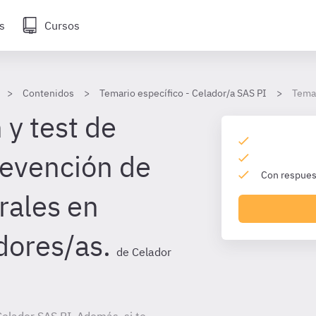
s
Cursos
Contenidos
Temario específico - Celador/a SAS PI
Tema 
 y test de
evención de
Con respuest
rales en
dores/as.
de Celador