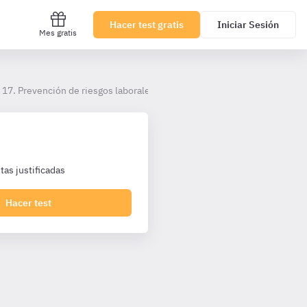
Hacer test gratis
Iniciar Sesión
Mes gratis
17. Prevención de riesgos laborales en los/las Celadores/as.
as justificadas
Hacer test