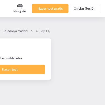
Hacer test gratis
Iniciar Sesión
Mes gratis
 – Celador/a Madrid
6. Ley 11/2017, de Buen Gobierno y Profesional
as justificadas
Hacer test