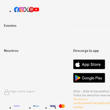
Eventos
Nosotros
Descarga la app
Pago online seguro
2016 - 2026 © OpositaTest.
Todos los derechos reserva
Términos y
condiciones
Privacidad
Confi
cookies