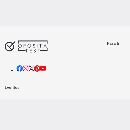
Para ti
Eventos
Nosotros
Descarga la