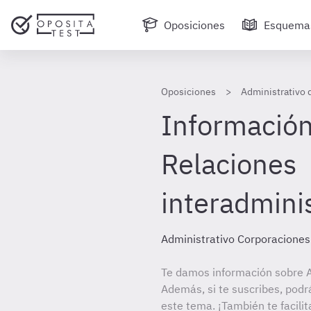
Oposiciones
Esquema
Oposiciones
Administrativo 
Información 
Relaciones
interadminis
Administrativo Corporaciones
Te damos información sobre A
Además, si te suscribes, podr
este tema. ¡También te facilit