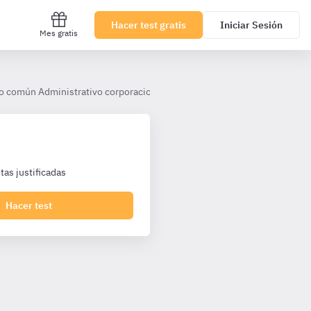
Hacer test gratis
Iniciar Sesión
Mes gratis
o común Administrativo corporaciones
Tema 12. El funcionamiento
as justificadas
Hacer test