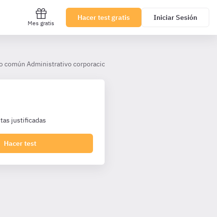
Hacer test gratis
Iniciar Sesión
Mes gratis
o común Administrativo corporaciones
Tema 17. La Contratación A
as justificadas
Hacer test