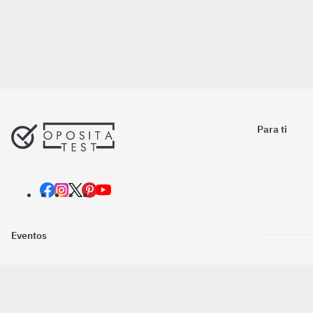
Para ti
Eventos
Nosotros
Descarga la