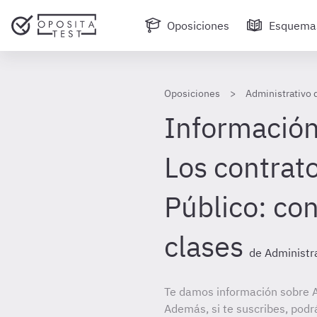
Oposiciones
Esquema
Oposiciones
Administrativo 
Información 
Los contrato
Público: co
clases
de Administr
Te damos información sobre A
Además, si te suscribes, podr