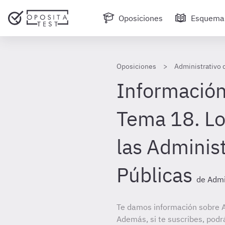
Oposiciones
Esquema
Oposiciones
Administrativo 
Información
Tema 18. Lo
las Adminis
Públicas
de Admi
Te damos información sobre A
Además, si te suscribes, podr