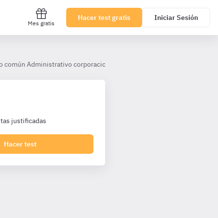
Hacer test gratis
Iniciar Sesión
Mes gratis
o común Administrativo corporaciones
Tema 18. Los contratos de 
as justificadas
Hacer test