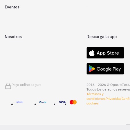
Eventos
Nosotros
Descarga la app
Pago online seguro
2016 - 2026 © OpositaTest.
Todos los derechos reserva
Términos y
condiciones
Privacidad
Confi
cookies