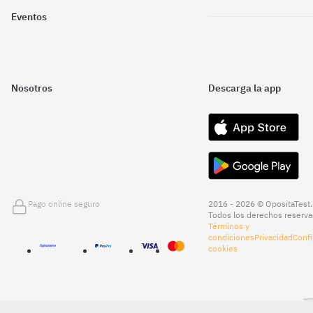
Eventos
Nosotros
Descarga la app
Pago online seguro
2016 - 2026 © OpositaTest.
Todos los derechos reserva
Términos y
condiciones
Privacidad
Confi
cookies