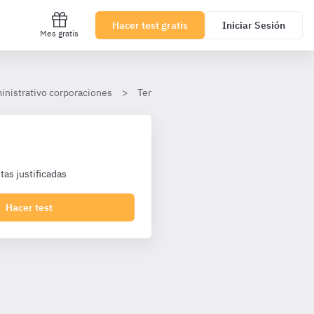
Hacer test gratis
Iniciar Sesión
Mes gratis
inistrativo corporaciones
Tema 22. El Municipio
II. Organiza
as justificadas
Hacer test