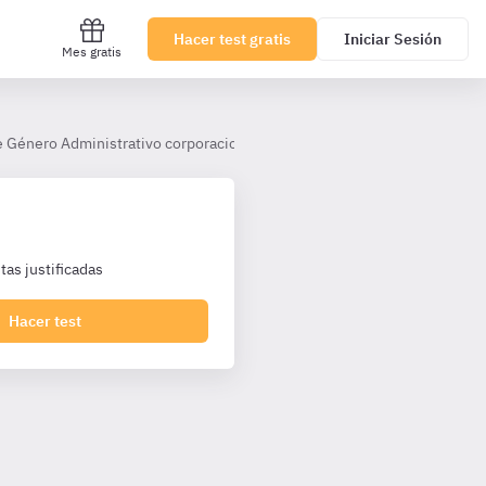
Hacer test gratis
Iniciar Sesión
Mes gratis
de Género Administrativo corporaciones
Tema 10. Ley 4/2023, de 28 
as justificadas
Hacer test