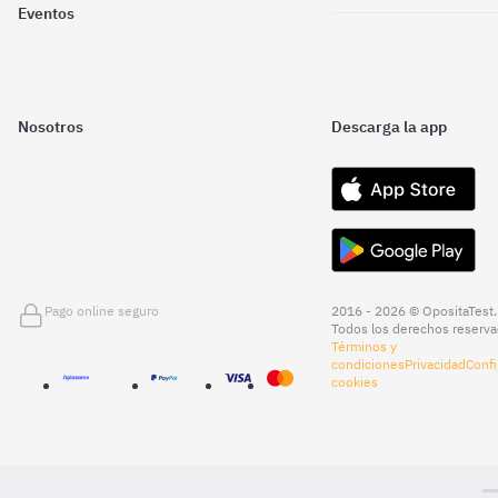
Eventos
Nosotros
Descarga la app
Pago online seguro
2016 - 2026 © OpositaTest.
Todos los derechos reserva
Términos y
condiciones
Privacidad
Confi
cookies