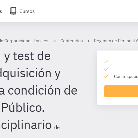
s
Cursos
de Corporaciones Locales
Contenidos
Régimen de Personal A
 y test de
quisición y
Con respuest
a condición de
 Público.
ciplinario
de