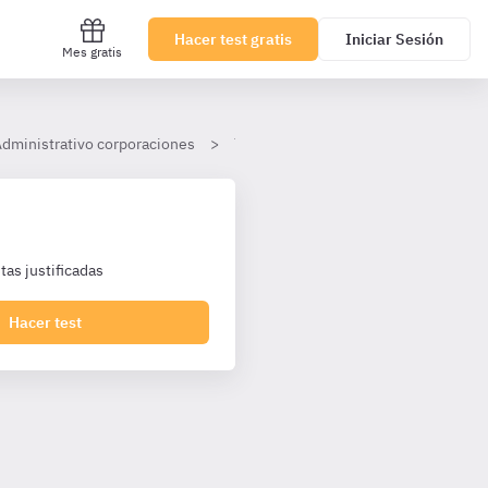
Hacer test gratis
Iniciar Sesión
Mes gratis
dministrativo corporaciones
Tema 26. Adquisición y pérdida de la
as justificadas
Hacer test