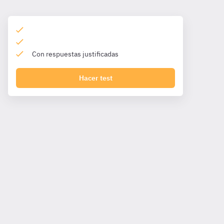
Con respuestas justificadas
Hacer test
I. Objeto, ámbito de aplicación y definiciones
Ley 31/1995:
Capítulo I