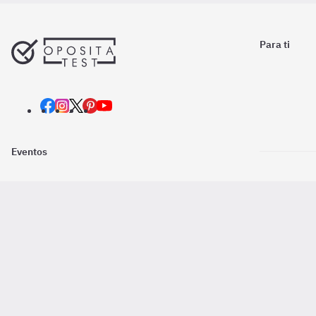
Para ti
Eventos
Nosotros
Descarga la