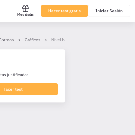
Hacer test gratis
Iniciar Sesión
Mes gratis
 Correos
Gráficos
Nivel básico
as justificadas
Hacer test