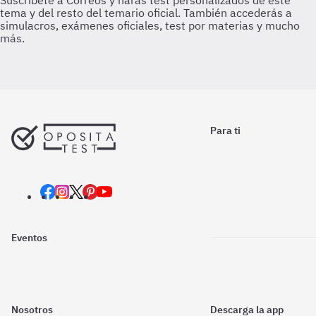
Para ti
Eventos
Nosotros
Descarga la app