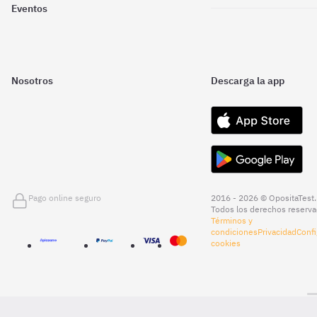
Eventos
Nosotros
Descarga la app
Pago online seguro
2016 - 2026 © OpositaTest.
Todos los derechos reserva
Términos y
condiciones
Privacidad
Confi
cookies